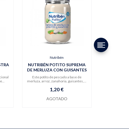
Nutribén
STRA
NUTRIBÉN POTITO SUPREMA
DE MERLUZA CON GUISANTES
Y
cional
Este potito de pescado a base de
e...
merluza, arroz, zanahoria, guisantes,...
1,20 €
AGOTADO