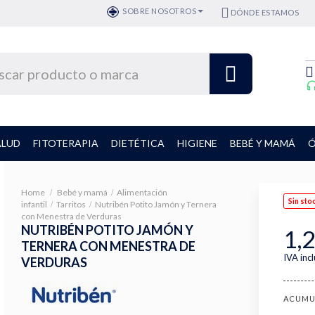
SOBRE NOSOTROS
DÓNDE ESTAMOS
ALUD
FITOTERAPIA
DIETÉTICA
HIGIENE
BEBÉ Y MAMÁ
Ó
Home
Bebé y mamá
Alimentación
Sin sto
infantil
Tarritos
Nutribén Potito Jamón y Ternera
con Menestra de Verduras
NUTRIBÉN POTITO JAMÓN Y
1,2
TERNERA CON MENESTRA DE
IVA inc
VERDURAS
ACUMU