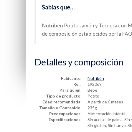
Sabías que…
Nutribén Potito Jamón y Ternera con M
de composición establecidos por la FA
Detalles y composición
Fabicante:
Nutribén
Ref.:
192069
Para quién:
Bebé
Tipo de producto:
Potito
Edad recomendada:
A partir de 6 meses
Tamaño o Contenido:
235g
Preocupaciones:
Alimentación infantil
Especificaciones:
Sin aceite de palma, Sin s
Sin gluten, Sin huevo, S