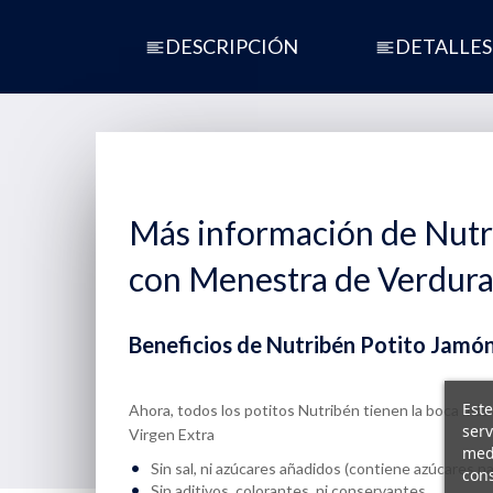
DESCRIPCIÓN
DETALLES
Más información de Nutr
con Menestra de Verdura
Beneficios de Nutribén Potito Jamó
Este
Ahora, todos los potitos Nutribén tienen la boca má
serv
Virgen Extra
medi
Sin sal, ni azúcares añadidos (contiene azúcares 
cons
Sin aditivos, colorantes, ni conservantes