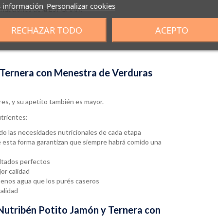
 información
Personalizar cookies
mendaciones de la ESPGHAN:
RECHAZAR TODO
ACEPTO
y Ternera con Menestra de Verduras
es, y su apetito también es mayor.
trientes:
do las necesidades nutricionales de cada etapa
e esta forma garantizan que siempre habrá comido una
ltados perfectos
or calidad
menos agua que los purés caseros
alidad
 Nutribén Potito Jamón y Ternera con