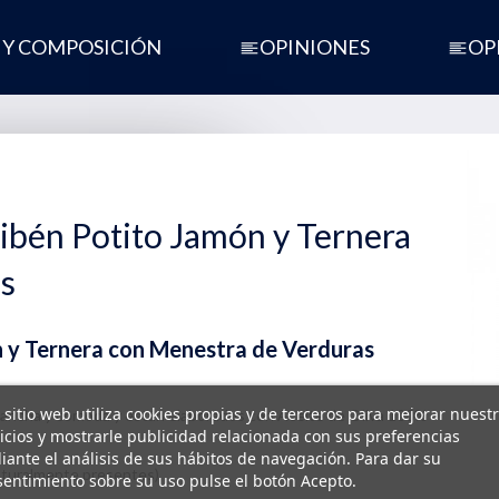
 Y COMPOSICIÓN
OPINIONES
OP
ibén Potito Jamón y Ternera
s
n y Ternera con Menestra de Verduras
 sitio web utiliza cookies propias y de terceros para mejorar nuest
s ancha y cómoda y están elaborados con Aceite de Oliva 100%
icios y mostrarle publicidad relacionada con sus preferencias
ante el análisis de sus hábitos de navegación. Para dar su
naturalmente presentes)
entimiento sobre su uso pulse el botón Acepto.