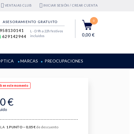
VENTAJAS CLUB
INICIAR SESIÓN / CREAR CUENTA
0
ASESORAMIENTO GRATUITO
958130141
L - D 9h a 22h festivos
0,00 €
incluídos
629142944
PTICA
MARCAS
PREOCUPACIONES
ck en este momento
0 €
luido
1
PUNTO
=
0,05 €
de descuento
LA