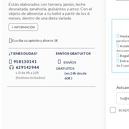
Están elaborados con ternera, jamón, leche
desnatada, zanahoria, guisantes y arroz. Con el
objeto de alimentar a tu bebé a partir de los 6
meses, dentro de una dieta variada
+ INFORMACIÓN
Hasta
Escriba su opinión y ahorre 1€
parafar
Acumu
descuen
¿TIENES DUDAS?
ENVÍOS GRATUITOS
Regal
Entre
958130141
ENVÍOS
de Espa
629142944
GRATUITOS
L-D de 9h a 22h
(en 24h desde
(festivos incluidos)
60€ )
Avísam
acept