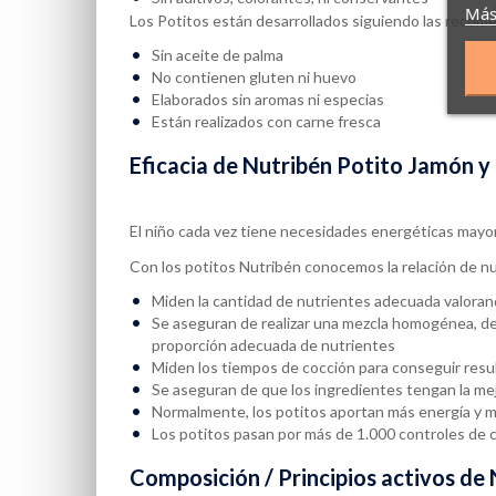
Más
Los Potitos están desarrollados siguiendo las reco
Sin aceite de palma
No contienen gluten ni huevo
Elaborados sin aromas ni especias
Están realizados con carne fresca
Eficacia de Nutribén Potito Jamón 
El niño cada vez tiene necesidades energéticas mayor
Con los potitos Nutribén conocemos la relación de nu
Miden la cantidad de nutrientes adecuada valoran
Se aseguran de realizar una mezcla homogénea, d
proporción adecuada de nutrientes
Miden los tiempos de cocción para conseguir resu
Se aseguran de que los ingredientes tengan la mej
Normalmente, los potitos aportan más energía y 
Los potitos pasan por más de 1.000 controles de c
Composición / Principios activos de