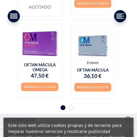
AÑADIR A LA CESTA
AGOTADO
Esteve
OFTAN MÁCULA
OMEGA
OFTAN MÁCULA
47,50 €
36,10 €
AÑADIR A LA CESTA
AÑADIR A LA CESTA
DESCRIPCIÓN
Este sitio web utiliza cookies propias y de terceros para
mejorar nuestros servicios y mostrarle publicidad
DETALLES Y COMPOSICIÓN