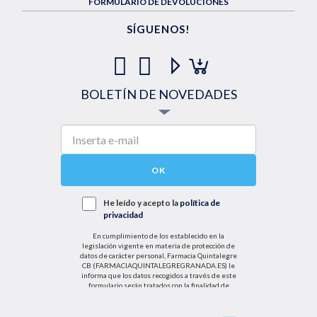
FORMULARIO DE DEVOLUCIONES
SÍGUENOS!
BOLETÍN DE NOVEDADES
OK
He leído y acepto la
política de
privacidad
En cumplimiento de los establecido en la
legislación vigente en materia de protección de
datos de carácter personal, Farmacia Quintalegre
CB (FARMACIAQUINTALEGREGRANADA.ES) le
informa que los datos recogidos a través de este
formulario serán tratados con la finalidad de
enviarle de información sobre nuestras actividades
productos y servicios. Por tanto, la legitimación para
el tratamiento de sus datos personales se basará