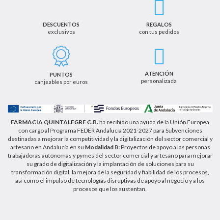
en su consentimiento. Así mismo le informamos
que los datos recogidos no serán comunicados a
terceros salvo obligación legal.
DESCUENTOS
REGALOS
exclusivos
con tus pedidos
Podrá ejercer los derechos de acceso, rectificación,
cancelación u oposición, así como los derechos
adicionales que le asisten a través de la dirección
de email info@farmaciaquintalegregranada.es, así
como a través de los medios detallados en la
ATENCIÓN
PUNTOS
información adicional sobre nuestra política de
personalizada
canjeables por euros
privacidad que puede consultar en la dirección web
https://farmaciaquintalegregranada.es//politica-
privacidad/
FARMACIA QUINTALEGRE C.B.
ha recibido una ayuda de la Unión Europea
con cargo al Programa FEDER Andalucía 2021-2027 para Subvenciones
destinadas a mejorar la competitividad y la digitalización del sector comercial y
artesano en Andalucía en su
Modalidad B:
Proyectos de apoyo a las personas
trabajadoras autónomas y pymes del sector comercial y artesano para mejorar
su grado de digitalización y la implantación de soluciones para su
transformación digital, la mejora de la seguridad y fiabilidad de los procesos,
así como el impulso de tecnologías disruptivas de apoyo al negocio y a los
procesos que los sustentan.