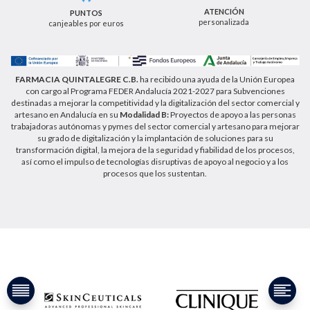
como a través de los medios detallados en la
ATENCIÓN
PUNTOS
información adicional sobre nuestra política de
personalizada
canjeables por euros
privacidad que puede consultar en la dirección web
https://farmaciaquintalegregranada.es//politica-
privacidad/
FARMACIA QUINTALEGRE C.B.
ha recibido una ayuda de la Unión Europea
con cargo al Programa FEDER Andalucía 2021-2027 para Subvenciones
destinadas a mejorar la competitividad y la digitalización del sector comercial y
artesano en Andalucía en su
Modalidad B:
Proyectos de apoyo a las personas
trabajadoras autónomas y pymes del sector comercial y artesano para mejorar
su grado de digitalización y la implantación de soluciones para su
transformación digital, la mejora de la seguridad y fiabilidad de los procesos,
así como el impulso de tecnologías disruptivas de apoyo al negocio y a los
procesos que los sustentan.