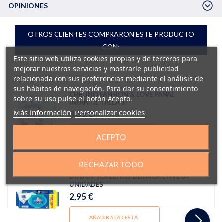
OPINIONES
OTROS CLIENTES COMPRARON ESTE PRODUCTO
CON:
Este sitio web utiliza cookies propias y de terceros para
mejorar nuestros servicios y mostrarle publicidad
relacionada con sus preferencias mediante el análisis de
sus hábitos de navegación. Para dar su consentimiento
CHELINO FASHION & LOVE PAÑAL
sobre su uso pulse el botón Acepto.
INFANTIL TALLA 3
Más información
Personalizar cookies
8,35 €
ACEPTO
AÑADIR A LA CESTA
RECHAZAR TODO
DODOT TOALLITAS DERMOACTIVE 64
UNIDADES
2,95 €
AÑADIR A LA CESTA