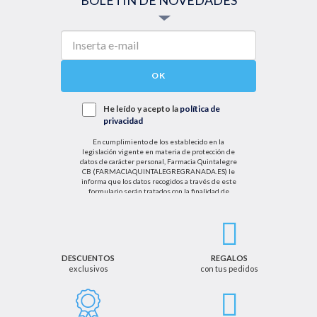
OK
He leído y acepto la
política de
privacidad
En cumplimiento de los establecido en la
legislación vigente en materia de protección de
datos de carácter personal, Farmacia Quintalegre
CB (FARMACIAQUINTALEGREGRANADA.ES) le
informa que los datos recogidos a través de este
formulario serán tratados con la finalidad de
enviarle de información sobre nuestras actividades
productos y servicios. Por tanto, la legitimación para
el tratamiento de sus datos personales se basará
en su consentimiento. Así mismo le informamos
que los datos recogidos no serán comunicados a
terceros salvo obligación legal.
DESCUENTOS
REGALOS
exclusivos
con tus pedidos
Podrá ejercer los derechos de acceso, rectificación,
cancelación u oposición, así como los derechos
adicionales que le asisten a través de la dirección
de email info@farmaciaquintalegregranada.es, así