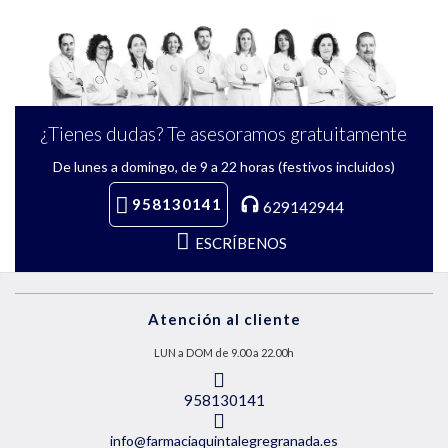
¿Tienes dudas? Te asesoramos gratuitamente
De lunes a domingo, de 9 a 22 horas (festivos incluidos)
958130141
629142944
ESCRÍBENOS
Atención al cliente
LUN a DOM de 9.00 a 22.00h
958130141
info@farmaciaquintalegregranada.es