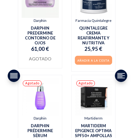
Darphin
Farmacia Quintalegre
DARPHIN
QUINTALEGRE
PREDERMINE
CREMA
CONTORNO DE
REAFIRMANTE Y
OJOS
NUTRITIVA
61,00 €
25,95 €
AGOTADO
AÑADIR A LA CESTA
Agotado
Agotado
Darphin
Martiderm
DARPHIN
MARTIDERM
PRÉDERMINE
EPIGENCE OPTIMA
SÉRUM
SPF50+ AMPOLLAS