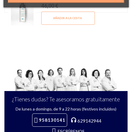
46,00 €
AÑADIR A LA CESTA
¿Tienes dudas? Te asesoramos gratuitamente
De lunes a domingo, de 9 a 22 horas (festivos incluidos)
958130141
629142944
ESCRÍBENOS