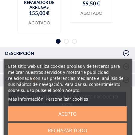
REPARADOR DE
59,50 €
ARRUGAS
155,00 €
AGOTADO
AGOTADO
DESCRIPCIÓN
Este sitio web utiliza cookies propias y de terceros para
DETALLES Y COMPOSICIÓN
mejorar nuestros servicios y mostrarle publicidad
relacionada con sus preferencias mediante el análisis de
OPINIONES
1
sus hábitos de navegación. Para dar su consentimiento
sobre su uso pulse el botón Acepto.
OTROS CLIENTES COMPRARON ESTE PRODUCTO
Más información
Personalizar cookies
CON:
ACEPTO
RECHAZAR TODO
SKINCEUTICALS SOOTHING CLEANSER