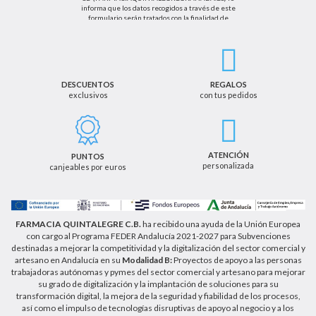
informa que los datos recogidos a través de este
formulario serán tratados con la finalidad de
enviarle de información sobre nuestras actividades
productos y servicios. Por tanto, la legitimación para
el tratamiento de sus datos personales se basará
en su consentimiento. Así mismo le informamos
que los datos recogidos no serán comunicados a
terceros salvo obligación legal.
DESCUENTOS
REGALOS
exclusivos
con tus pedidos
Podrá ejercer los derechos de acceso, rectificación,
cancelación u oposición, así como los derechos
adicionales que le asisten a través de la dirección
de email info@farmaciaquintalegregranada.es, así
como a través de los medios detallados en la
ATENCIÓN
PUNTOS
información adicional sobre nuestra política de
personalizada
canjeables por euros
privacidad que puede consultar en la dirección web
https://farmaciaquintalegregranada.es//politica-
privacidad/
FARMACIA QUINTALEGRE C.B.
ha recibido una ayuda de la Unión Europea
con cargo al Programa FEDER Andalucía 2021-2027 para Subvenciones
destinadas a mejorar la competitividad y la digitalización del sector comercial y
artesano en Andalucía en su
Modalidad B:
Proyectos de apoyo a las personas
trabajadoras autónomas y pymes del sector comercial y artesano para mejorar
su grado de digitalización y la implantación de soluciones para su
transformación digital, la mejora de la seguridad y fiabilidad de los procesos,
así como el impulso de tecnologías disruptivas de apoyo al negocio y a los