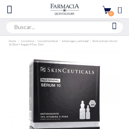
0
Home
Cosmética
Cosmética Facial
Antiarrugas y antiedad
SkinCeuticals Sérum
10 30ml + Regalo P-Tiox 15ml