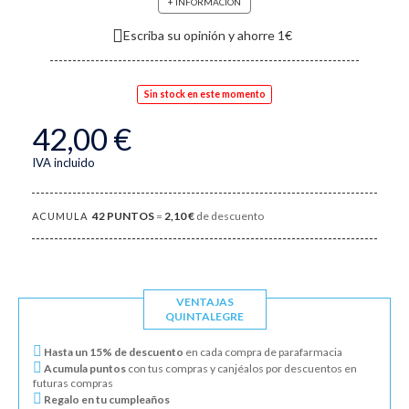
+ INFORMACIÓN
Escriba su opinión y ahorre 1€
Sin stock en este momento
42,00 €
IVA incluido
42
PUNTOS
=
2,10 €
de descuento
ACUMULA
VENTAJAS
QUINTALEGRE
Hasta un 15% de descuento
en cada compra de parafarmacia
Acumula puntos
con tus compras y canjéalos por descuentos en
futuras compras
Regalo en tu cumpleaños