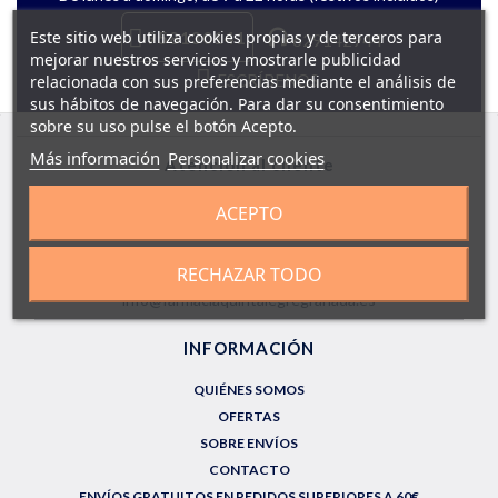
Este sitio web utiliza cookies propias y de terceros para
958130141
629142944
mejorar nuestros servicios y mostrarle publicidad
ESCRÍBENOS
relacionada con sus preferencias mediante el análisis de
sus hábitos de navegación. Para dar su consentimiento
sobre su uso pulse el botón Acepto.
Más información
Personalizar cookies
Atención al cliente
LUN a DOM de 9.00 a 22.00h
ACEPTO
958130141
RECHAZAR TODO
info@farmaciaquintalegregranada.es
INFORMACIÓN
QUIÉNES SOMOS
OFERTAS
SOBRE ENVÍOS
CONTACTO
ENVÍOS GRATUITOS EN PEDIDOS SUPERIORES A 60€