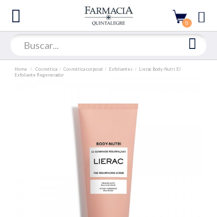
0
Home
Cosmética
Cosmética corporal
Exfoliantes
Lierac Body-Nutri El
Exfoliante Regenerador