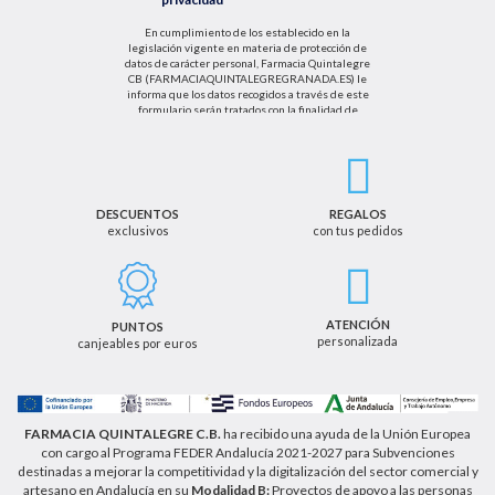
En cumplimiento de los establecido en la
legislación vigente en materia de protección de
datos de carácter personal, Farmacia Quintalegre
CB (FARMACIAQUINTALEGREGRANADA.ES) le
informa que los datos recogidos a través de este
formulario serán tratados con la finalidad de
enviarle de información sobre nuestras actividades
productos y servicios. Por tanto, la legitimación para
el tratamiento de sus datos personales se basará
en su consentimiento. Así mismo le informamos
que los datos recogidos no serán comunicados a
terceros salvo obligación legal.
DESCUENTOS
REGALOS
exclusivos
con tus pedidos
Podrá ejercer los derechos de acceso, rectificación,
cancelación u oposición, así como los derechos
adicionales que le asisten a través de la dirección
de email info@farmaciaquintalegregranada.es, así
como a través de los medios detallados en la
ATENCIÓN
PUNTOS
información adicional sobre nuestra política de
personalizada
canjeables por euros
privacidad que puede consultar en la dirección web
https://farmaciaquintalegregranada.es//politica-
privacidad/
FARMACIA QUINTALEGRE C.B.
ha recibido una ayuda de la Unión Europea
con cargo al Programa FEDER Andalucía 2021-2027 para Subvenciones
destinadas a mejorar la competitividad y la digitalización del sector comercial y
artesano en Andalucía en su
Modalidad B:
Proyectos de apoyo a las personas