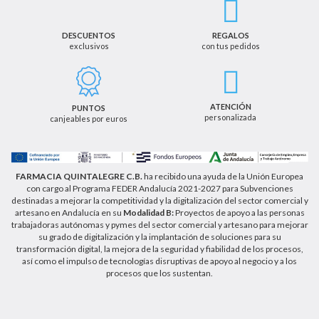
en su consentimiento. Así mismo le informamos
que los datos recogidos no serán comunicados a
terceros salvo obligación legal.
DESCUENTOS
REGALOS
exclusivos
con tus pedidos
Podrá ejercer los derechos de acceso, rectificación,
cancelación u oposición, así como los derechos
adicionales que le asisten a través de la dirección
de email info@farmaciaquintalegregranada.es, así
como a través de los medios detallados en la
ATENCIÓN
PUNTOS
información adicional sobre nuestra política de
personalizada
canjeables por euros
privacidad que puede consultar en la dirección web
https://farmaciaquintalegregranada.es//politica-
privacidad/
FARMACIA QUINTALEGRE C.B.
ha recibido una ayuda de la Unión Europea
con cargo al Programa FEDER Andalucía 2021-2027 para Subvenciones
destinadas a mejorar la competitividad y la digitalización del sector comercial y
artesano en Andalucía en su
Modalidad B:
Proyectos de apoyo a las personas
trabajadoras autónomas y pymes del sector comercial y artesano para mejorar
su grado de digitalización y la implantación de soluciones para su
transformación digital, la mejora de la seguridad y fiabilidad de los procesos,
así como el impulso de tecnologías disruptivas de apoyo al negocio y a los
procesos que los sustentan.