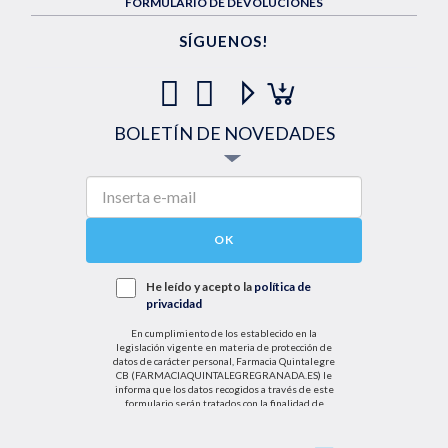
FORMULARIO DE DEVOLUCIONES
SÍGUENOS!
BOLETÍN DE NOVEDADES
OK
He leído y acepto la
política de
privacidad
En cumplimiento de los establecido en la
legislación vigente en materia de protección de
datos de carácter personal, Farmacia Quintalegre
CB (FARMACIAQUINTALEGREGRANADA.ES) le
informa que los datos recogidos a través de este
formulario serán tratados con la finalidad de
enviarle de información sobre nuestras actividades
productos y servicios. Por tanto, la legitimación para
el tratamiento de sus datos personales se basará