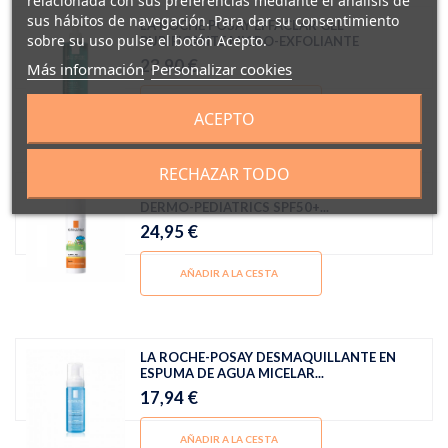
relacionada con sus preferencias mediante el análisis de
sus hábitos de navegación. Para dar su consentimiento
LA ROCHE POSAY EFFACLAR GEL
sobre su uso pulse el botón Acepto.
PURIFICANTE MICRO-EXFOLIANTE
23,90 €
Más información
Personalizar cookies
AÑADIR A LA CESTA
ACEPTO
RECHAZAR TODO
LA ROCHE-POSAY ANTHELIOS BABY
DERMO-PEDIATRICS SPF50+...
24,95 €
AÑADIR A LA CESTA
LA ROCHE-POSAY DESMAQUILLANTE EN
ESPUMA DE AGUA MICELAR...
17,94 €
AÑADIR A LA CESTA