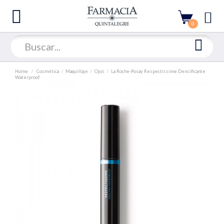
0
Home
Cosmética
Maquillaje
Ojos
La Roche-Posay Respectissime Densificante
Waterproof