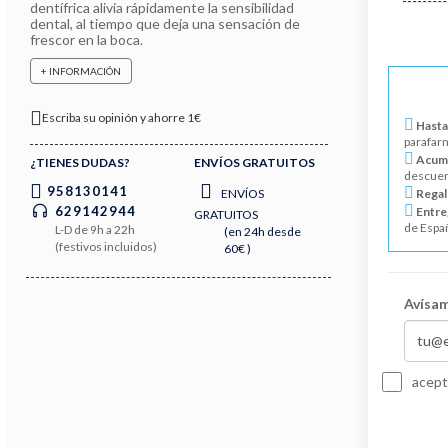
dentífrica alivia rápidamente la sensibilidad
dental, al tiempo que deja una sensación de
frescor en la boca.
+ INFORMACIÓN
Escriba su opinión y ahorre 1€
Hasta
parafar
Acumu
¿TIENES DUDAS?
ENVÍOS GRATUITOS
descuen
958130141
ENVÍOS
Regal
629142944
Entre
GRATUITOS
de Espa
L-D de 9h a 22h
(en 24h desde
(festivos incluidos)
60€ )
Avísam
acept