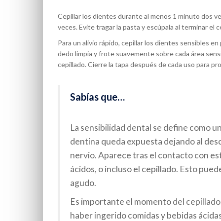
Cepillar los dientes durante al menos 1 minuto dos vec
veces. Evite tragar la pasta y escúpala al terminar el c
Para un alivio rápido, cepillar los dientes sensibles e
dedo limpia y frote suavemente sobre cada área sensi
cepillado. Cierre la tapa después de cada uso para p
Sabías que…
La sensibilidad dental se define como u
dentina queda expuesta dejando al desc
nervio. Aparece tras el contacto con est
ácidos, o incluso el cepillado. Esto pued
agudo.
Es importante el momento del cepillado, 
haber ingerido comidas y bebidas ácida