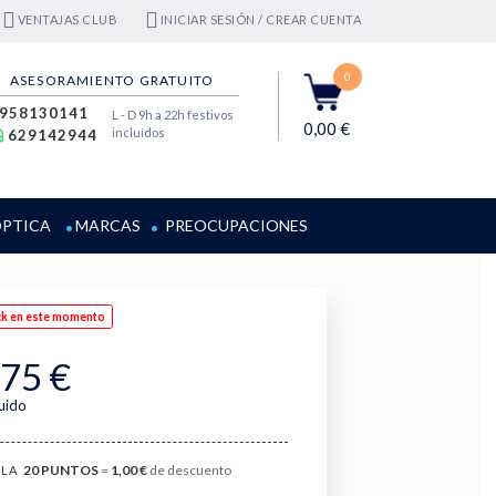
VENTAJAS CLUB
INICIAR SESIÓN / CREAR CUENTA
0
ASESORAMIENTO GRATUITO
958130141
L - D 9h a 22h festivos
0,00 €
incluídos
629142944
PTICA
MARCAS
PREOCUPACIONES
ck en este momento
,75 €
luido
20
PUNTOS
=
1,00 €
de descuento
LA