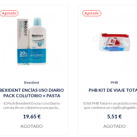
Agotado
Agotado
Bexident
PHB
BEXIDENT ENCÍAS USO DIARIO
PHB KIT DE VIAJE TOT
PACK COLUTORIO + PASTA
DENTÍFRICA
El Pack Bexident Encías Uso Diario
El kit PHB Total es un práctico n
consta de un colutorio y una pasta...
que contiene un cepillo plegable 
19,65 €
5,51 €
AGOTADO
AGOTADO