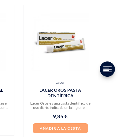
Lacer
AL
LACER OROS PASTA
DENTÍFRICA
eceser
Lacer Oros es una pasta dentífrica de
con...
uso diario indicada en la higiene...
9,85 €
AÑADIR A LA CESTA