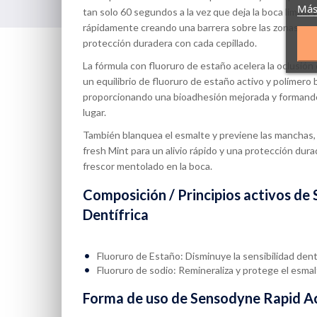
Más
tan solo 60 segundos a la vez que deja la boca limpia 
rápidamente creando una barrera sobre las zonas sensi
protección duradera con cada cepillado.
La fórmula con fluoruro de estaño acelera la oclusión
un equilibrio de fluoruro de estaño activo y polímero 
proporcionando una bioadhesión mejorada y formando 
lugar.
También blanquea el esmalte y previene las manchas,
fresh Mint para un alivio rápido y una protección du
frescor mentolado en la boca.
Composición / Principios activos de
Dentífrica
Fluoruro de Estaño: Disminuye la sensibilidad dent
Fluoruro de sodio: Remineraliza y protege el esmal
Forma de uso de Sensodyne Rapid Ac