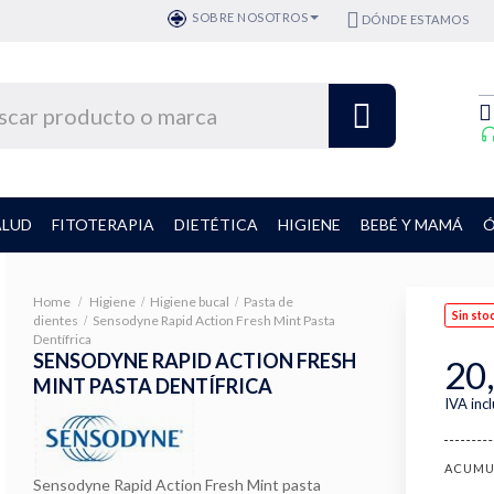
SOBRE NOSOTROS
DÓNDE ESTAMOS
ALUD
FITOTERAPIA
DIETÉTICA
HIGIENE
BEBÉ Y MAMÁ
Ó
Home
Higiene
Higiene bucal
Pasta de
Sin sto
dientes
Sensodyne Rapid Action Fresh Mint Pasta
Dentífrica
SENSODYNE RAPID ACTION FRESH
20
MINT PASTA DENTÍFRICA
IVA inc
ACUMU
Sensodyne Rapid Action Fresh Mint pasta