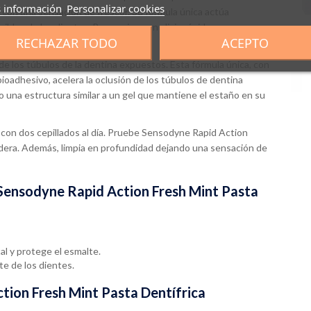
 información
Personalizar cookies
y con una sensación de frescor. Su fórmula única actúa
bles de los dientes. Proporciona un alivio rápido y crea una
RECHAZAR TODO
ACEPTO
 de los túbulos de la dentina expuestos. Esta fórmula única, con
bioadhesivo, acelera la oclusión de los túbulos de dentina
una estructura similar a un gel que mantiene el estaño en su
 con dos cepillados al día. Pruebe Sensodyne Rapid Action
radera. Además, limpia en profundidad dejando una sensación de
 Sensodyne Rapid Action Fresh Mint Pasta
al y protege el esmalte.
te de los dientes.
tion Fresh Mint Pasta Dentífrica