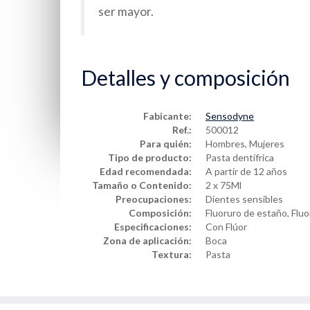
ser mayor.
Detalles y composición
Fabicante:
Sensodyne
Ref.:
500012
Para quién:
Hombres, Mujeres
Tipo de producto:
Pasta dentífrica
Edad recomendada:
A partir de 12 años
Tamaño o Contenido:
2 x 75Ml
Preocupaciones:
Dientes sensibles
Composición:
Fluoruro de estaño, Flu
Especificaciones:
Con Flúor
Zona de aplicación:
Boca
Textura:
Pasta