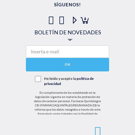
SÍGUENOS!
BOLETÍN DE NOVEDADES
OK
He leído y acepto la
política de
privacidad
En cumplimiento de los establecido en la
legislación vigente en materia de protección de
datos de carácter personal, Farmacia Quintalegre
CB (FARMACIAQUINTALEGREGRANADA.ES) le
informa que los datos recogidos a través de este
formulario serán tratados con la finalidad de
enviarle de información sobre nuestras actividades
productos y servicios. Por tanto, la legitimación para
el tratamiento de sus datos personales se basará
en su consentimiento. Así mismo le informamos
que los datos recogidos no serán comunicados a