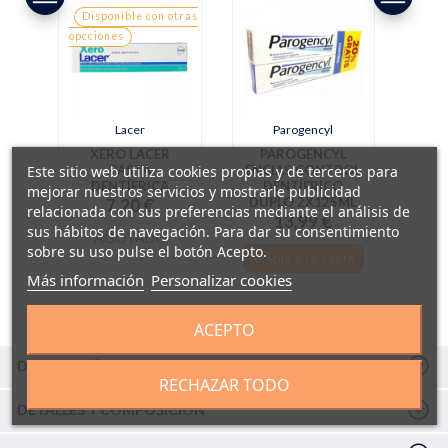
Disponible con otras
opcciones
Lacer
Parogencyl
XERO LACER
PAROGENCYL
Este sitio web utiliza cookies propias y de terceros para
PASTA
ENCIAS CONTROL
DENTÍFRICA
DENTÍFRICO
mejorar nuestros servicios y mostrarle publicidad
DUPLO 2X125ML
7,20 €
relacionada con sus preferencias mediante el análisis de
13,99 €
sus hábitos de navegación. Para dar su consentimiento
AGOTADO
sobre su uso pulse el botón Acepto.
AÑADIR A LA CESTA
Más información
Personalizar cookies
ACEPTO
DESCRIPCIÓN
RECHAZAR TODO
DETALLES Y COMPOSICIÓN