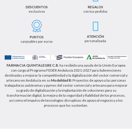
terceros salvo obligación legal.
DESCUENTOS
REGALOS
exclusivos
con tus pedidos
Podrá ejercer los derechos de acceso, rectificación,
cancelación u oposición, así como los derechos
adicionales que le asisten a través de la dirección
de email info@farmaciaquintalegregranada.es, así
como a través de los medios detallados en la
ATENCIÓN
PUNTOS
información adicional sobre nuestra política de
personalizada
canjeables por euros
privacidad que puede consultar en la dirección web
https://farmaciaquintalegregranada.es//politica-
privacidad/
FARMACIA QUINTALEGRE C.B.
ha recibido una ayuda de la Unión Europea
con cargo al Programa FEDER Andalucía 2021-2027 para Subvenciones
destinadas a mejorar la competitividad y la digitalización del sector comercial y
artesano en Andalucía en su
Modalidad B:
Proyectos de apoyo a las personas
trabajadoras autónomas y pymes del sector comercial y artesano para mejorar
su grado de digitalización y la implantación de soluciones para su
transformación digital, la mejora de la seguridad y fiabilidad de los procesos,
así como el impulso de tecnologías disruptivas de apoyo al negocio y a los
procesos que los sustentan.