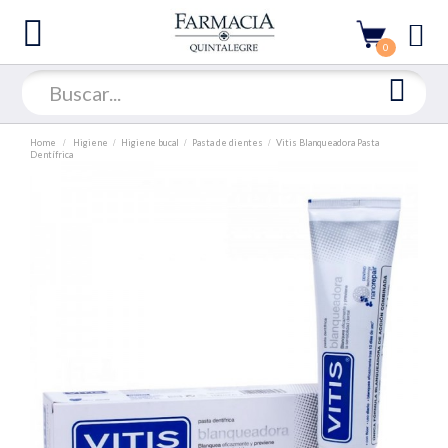
0
Home
Higiene
Higiene bucal
Pasta de dientes
Vitis Blanqueadora Pasta
Dentífrica