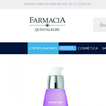
Abrimos todos los días del año, de 9 a 22 horas
COFRES AHORRO
OFERTAS
COSMÉTICA
S