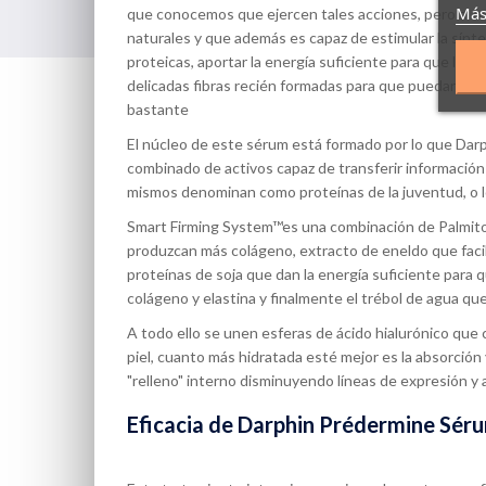
Más
que conocemos que ejercen tales acciones, pero si o
naturales y que además es capaz de estimular la sínte
proteicas, aportar la energía suficiente para que los 
delicadas fibras recién formadas para que puedan avan
bastante
El núcleo de este sérum está formado por lo que Da
combinado de activos capaz de transferir información a
mismos denominan como proteínas de la juventud, o lo
Smart Firming System™es una combinación de Palmitoil
produzcan más colágeno, extracto de eneldo que facilit
proteínas de soja que dan la energía suficiente para
colágeno y elastina y finalmente el trébol de agua qu
A todo ello se unen esferas de ácido hialurónico que c
piel, cuanto más hidratada esté mejor es la absorción 
"relleno" interno disminuyendo líneas de expresión y 
Eficacia de Darphin Prédermine Sér