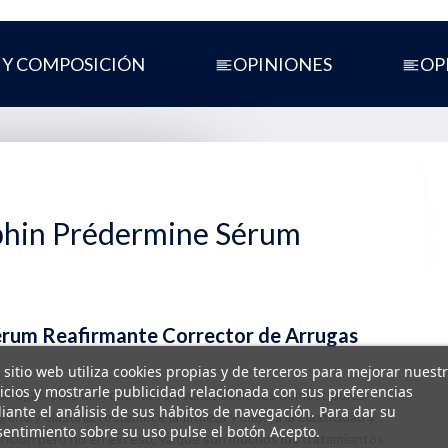
 Y COMPOSICIÓN
OPINIONES
OP
phin Prédermine Sérum
érum Reafirmante Corrector de Arrugas
 sitio web utiliza cookies propias y de terceros para mejorar nuest
icios y mostrarle publicidad relacionada con sus preferencias
arrugas, para ello, cuenta con varias acciones demostrables:
ante el análisis de sus hábitos de navegación. Para dar su
geno y elastina, restablece la firmeza y mejora la elasticidad y
entimiento sobre su uso pulse el botón Acepto.
atención pero no en exceso, ya que son muchos los tratamientos