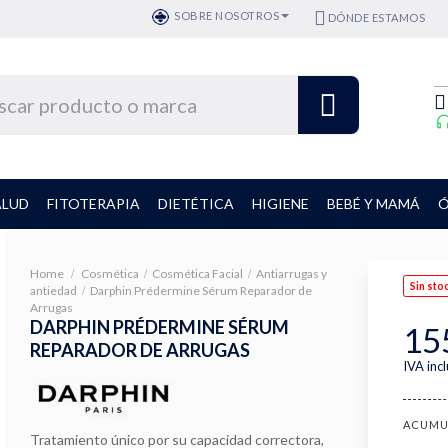
SOBRE NOSOTROS
DÓNDE ESTAMOS
ALUD
FITOTERAPIA
DIETÉTICA
HIGIENE
BEBÉ Y MAMÁ
Ó
Home
Cosmética
Cosmética Facial
Antiarrugas y
Sin sto
antiedad
Darphin Prédermine Sérum Reparador de
Arrugas
DARPHIN PRÉDERMINE SÉRUM
15
REPARADOR DE ARRUGAS
IVA inc
ACUMU
Tratamiento único por su capacidad correctora,