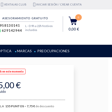
VENTAJAS CLUB
INICIAR SESIÓN / CREAR CUENTA
0
ASESORAMIENTO GRATUITO
958130141
L - D 9h a 22h festivos
0,00 €
incluídos
629142944
PTICA
MARCAS
PREOCUPACIONES
ck en este momento
5,00 €
luido
155
PUNTOS
=
7,75 €
de descuento
LA