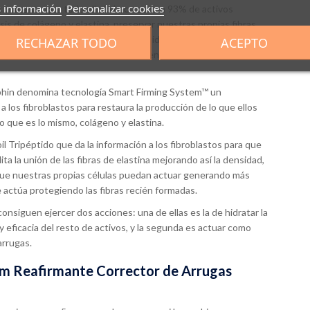
 información
Personalizar cookies
s comento que todo ello lo hace con un 93% de activos
sis de colágeno y elastina, preservar nuestras propias fibras
procesos se lleven a cabo con normalidad y proteger las
RECHAZAR TODO
ACEPTO
zar y constituir una base firme y densa, la cosa cambia y
rphin denomina tecnología Smart Firming System™ un
 los fibroblastos para restaura la producción de lo que ellos
 que es lo mismo, colágeno y elastina.
 Tripéptido que da la información a los fibroblastos para que
a la unión de las fibras de elastina mejorando así la densidad,
 que nuestras propias células puedan actuar generando más
e actúa protegiendo las fibras recién formadas.
onsiguen ejercer dos acciones: una de ellas es la de hidratar la
y eficacia del resto de activos, y la segunda es actuar como
arrugas.
um Reafirmante Corrector de Arrugas