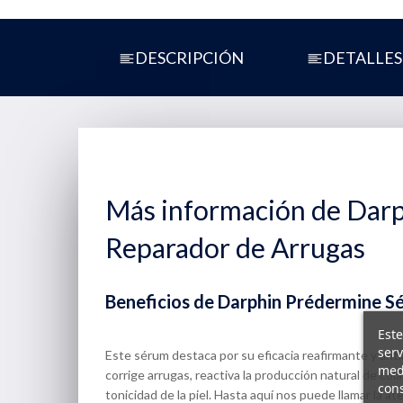
DESCRIPCIÓN
DETALLES
Más información de Dar
Reparador de Arrugas
Beneficios de Darphin Prédermine S
Este
serv
Este sérum destaca por su eficacia reafirmante y anti
medi
corrige arrugas, reactiva la producción natural de colá
cons
tonicidad de la piel. Hasta aquí nos puede llamar la 