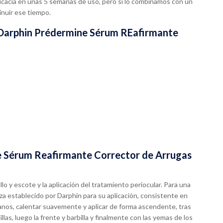
icacia en unas 5 semanas de uso, pero si lo combinamos con un
nuir ese tiempo.
e Darphin Prédermine Sérum REafirmante
e Sérum Reafirmante Corrector de Arrugas
llo y escote y la aplicación del tratamiento periocular. Para una
eza establecido por Darphin para su aplicación, consistente en
anos, calentar suavemente y aplicar de forma ascendente, tras
as, luego la frente y barbilla y finalmente con las yemas de los