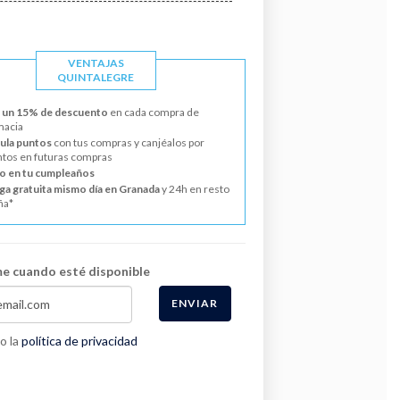
VENTAJAS
QUINTALEGRE
 un 15% de descuento
en cada compra de
macia
la puntos
con tus compras y canjéalos por
tos en futuras compras
o en tu cumpleaños
ga gratuita mismo día en Granada
y 24h en resto
ña*
e cuando esté disponible
ENVIAR
o la
política de privacidad